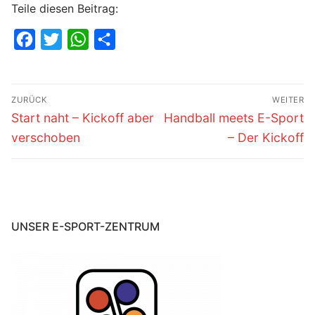
Teile diesen Beitrag:
Facebook
Twitter
WhatsApp
Teilen
Beitragsnavigation
ZURÜCK
WEITER
Vorheriger
Nächster
Start naht – Kickoff aber
Handball meets E-Sport
Beitrag:
Beitrag:
verschoben
– Der Kickoff
UNSER E-SPORT-ZENTRUM