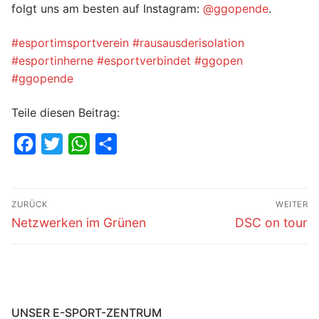
folgt uns am besten auf Instagram:
@ggopende
.
#esportimsportverein
#rausausderisolation
#esportinherne
#esportverbindet
#ggopen
#ggopende
Teile diesen Beitrag:
Facebook
Twitter
WhatsApp
Teilen
Beitragsnavigation
ZURÜCK
WEITER
Vorheriger
Nächster
Netzwerken im Grünen
DSC on tour
Beitrag:
Beitrag:
UNSER E-SPORT-ZENTRUM